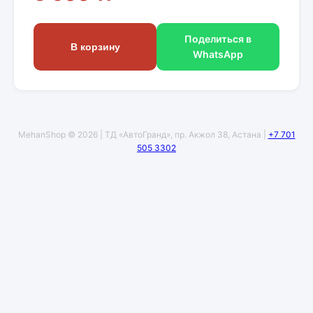
Поделиться в
В корзину
WhatsApp
MehanShop © 2026 | ТД «АвтоГранд», пр. Акжол 38, Астана |
+7 701
505 3302