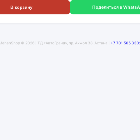
Поделиться в Whats
В корзину
MehanShop © 2026 | ТД «АвтоГранд», пр. Акжол 38, Астана |
+7 701 505 330