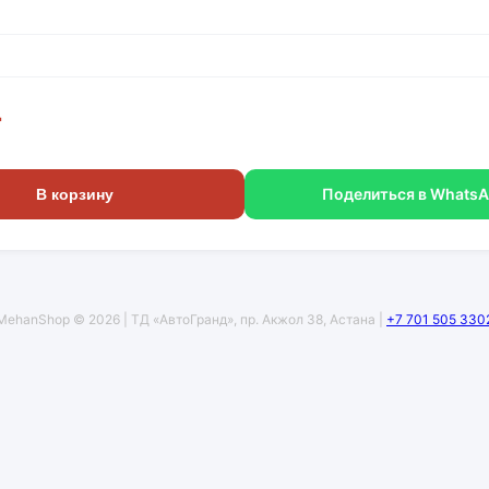
г
Поделиться в Whats
В корзину
MehanShop © 2026 | ТД «АвтоГранд», пр. Акжол 38, Астана |
+7 701 505 330