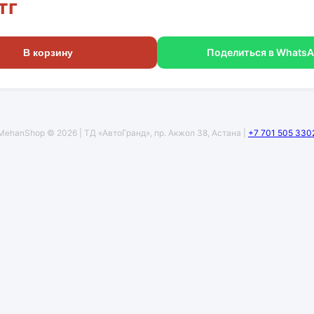
тг
Поделиться в Whats
В корзину
MehanShop © 2026 | ТД «АвтоГранд», пр. Акжол 38, Астана |
+7 701 505 330