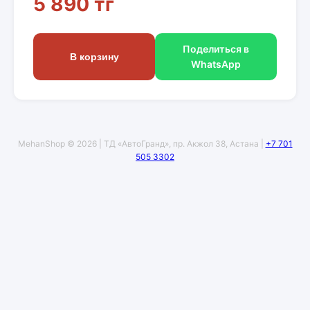
5 890 тг
Поделиться в
В корзину
WhatsApp
MehanShop © 2026 | ТД «АвтоГранд», пр. Акжол 38, Астана |
+7 701
505 3302