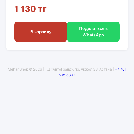
1 130 тг
Поделиться в
В корзину
WhatsApp
MehanShop © 2026 | ТД «АвтоГранд», пр. Акжол 38, Астана |
+7 701
505 3302