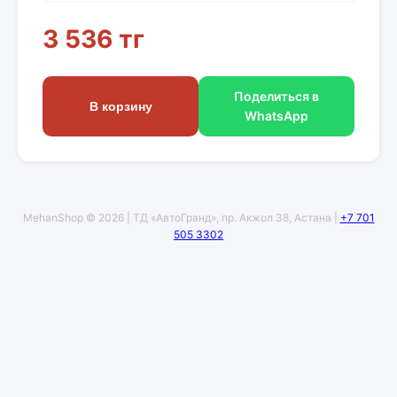
3 536 тг
Поделиться в
В корзину
WhatsApp
MehanShop © 2026 | ТД «АвтоГранд», пр. Акжол 38, Астана |
+7 701
505 3302