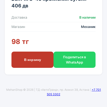
406 дв
Доставка
В наличии
Магазин
Механик
98 тг
Поделиться в
В корзину
WhatsApp
MehanShop © 2026 | ТД «АвтоГранд», пр. Акжол 38, Астана |
+7 701
505 3302