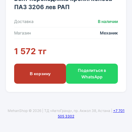
ПАЗ 3206 лев РАП
Доставка
В наличии
Магазин
Механик
1 572 тг
Поделиться в
В корзину
WhatsApp
MehanShop © 2026 | ТД «АвтоГранд», пр. Акжол 38, Астана |
+7 701
505 3302