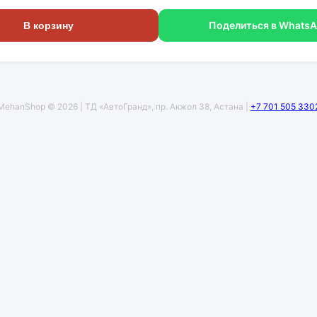
Поделиться в Whats
В корзину
MehanShop © 2026 | ТД «АвтоГранд», пр. Акжол 38, Астана |
+7 701 505 330