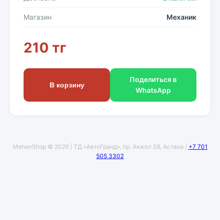
Магазин
Механик
210 тг
Поделиться в
В корзину
WhatsApp
MehanShop © 2026 | ТД «АвтоГранд», пр. Акжол 38, Астана |
+7 701
505 3302