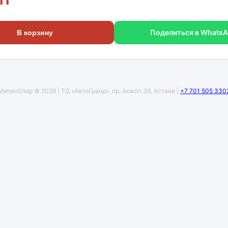
Поделиться в Whats
В корзину
MehanShop © 2026 | ТД «АвтоГранд», пр. Акжол 38, Астана |
+7 701 505 330