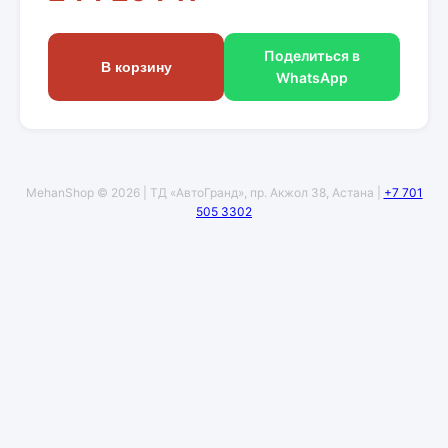
Поделиться в
В корзину
WhatsApp
MehanShop © 2026 | ТД «АвтоГранд», пр. Акжол 38, Астана |
+7 701
505 3302